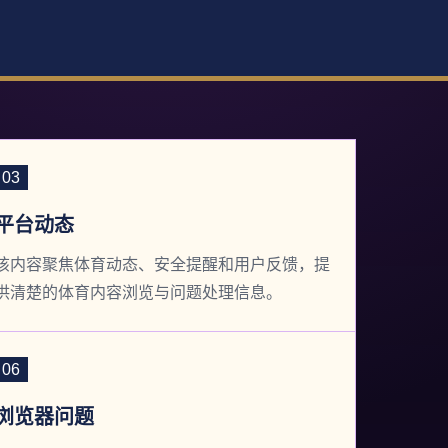
03
平台动态
该内容聚焦体育动态、安全提醒和用户反馈，提
供清楚的体育内容浏览与问题处理信息。
06
浏览器问题