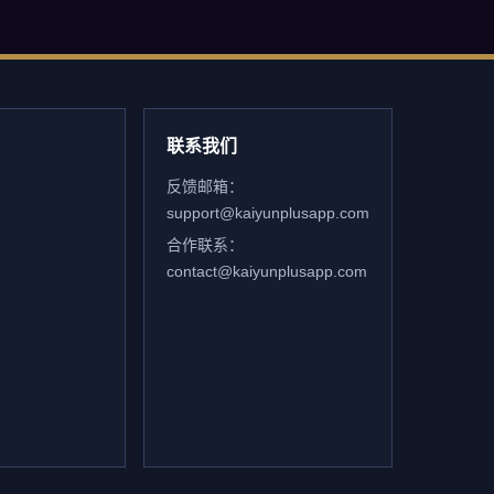
联系我们
反馈邮箱：
support@kaiyunplusapp.com
合作联系：
contact@kaiyunplusapp.com