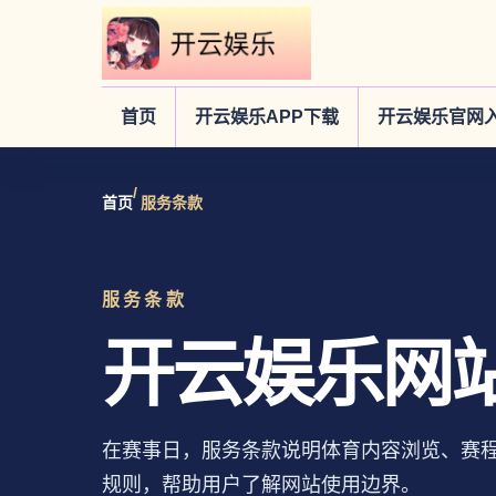
首页
开云娱乐APP下载
开云娱乐官网
/
首页
服务条款
服务条款
开云娱乐网
在赛事日，服务条款说明体育内容浏览、赛
规则，帮助用户了解网站使用边界。