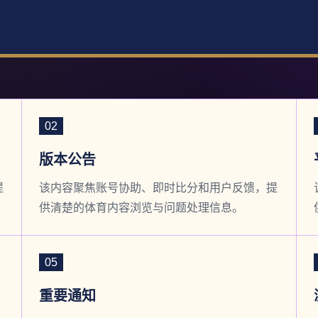
02
版本公告
提
该内容聚焦账号协助、即时比分和用户反馈，提
供清楚的体育内容浏览与问题处理信息。
05
重要通知