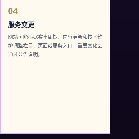
04
服务变更
网站可能根据赛事周期、内容更新和技术维
护调整栏目、页面或服务入口，重要变化会
通过公告说明。