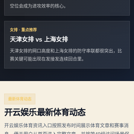
空位会成为进攻效率的核心。
女排 · 重点推荐
天津女排 vs 上海女排
天津女排的网口高度和上海女排的防守串联都很突出，比
赛关键可能出现在发接发连续回合里。
最新体育动态
开云娱乐最新体育动态
开云娱乐体育资讯入口按照发布时间展示体育文章和赛事消