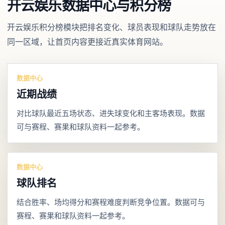
开云娱乐数据中心与积分榜
开云娱乐积分榜模块把排名变化、球员表现和球队走势放在
同一区域，让首页内容更接近真实体育网站。
数据中心
近期战绩
对比球队最近五场状态、进失球变化和主客场表现。数据
可与赛程、赛果和球队资料一起参考。
数据中心
球队排名
结合胜率、场均得分和赛程难度判断竞争位置。数据可与
赛程、赛果和球队资料一起参考。