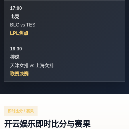
17:00
电竞
BLG vs TES
LPL焦点
18:30
排球
天津女排 vs 上海女排
联赛决赛
即时比分 / 赛果
开云娱乐即时比分与赛果