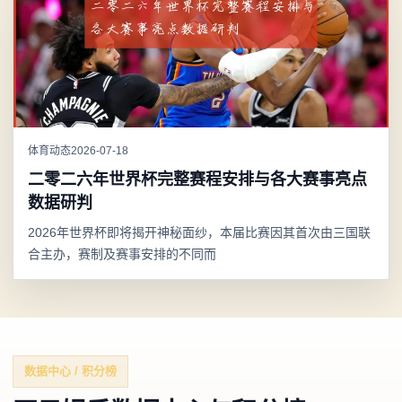
体育动态
2026-07-18
二零二六年世界杯完整赛程安排与各大赛事亮点
数据研判
2026年世界杯即将揭开神秘面纱，本届比赛因其首次由三国联
合主办，赛制及赛事安排的不同而
数据中心 / 积分榜