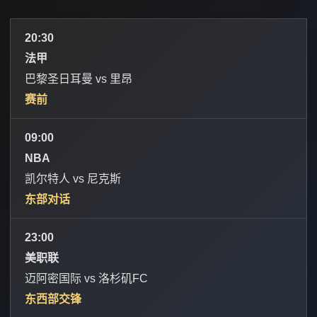
20:30
法甲
巴黎圣日耳曼 vs 里昂
赛前
09:00
NBA
凯尔特人 vs 尼克斯
东部对话
23:00
美职联
迈阿密国际 vs 洛杉矶FC
东西部交锋