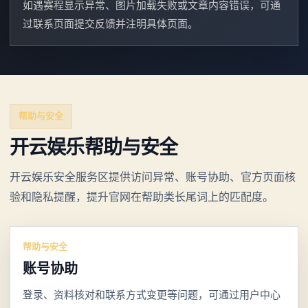
如遇赛程显示异常、图片加载失败或文章内容错误，可通
过联系页面提交反馈并注明具体页面。
帮助与安全
开云娱乐帮助与安全
开云娱乐安全服务区提供访问异常、账号协助、官方页面核
验和隐私提醒，提升官网在帮助类长尾词上的匹配度。
帮助与安全
账号协助
登录、资料核对和联系方式变更等问题，可通过用户中心