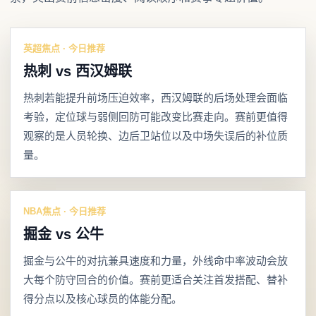
英超焦点 · 今日推荐
热刺 vs 西汉姆联
热刺若能提升前场压迫效率，西汉姆联的后场处理会面临
考验，定位球与弱侧回防可能改变比赛走向。赛前更值得
观察的是人员轮换、边后卫站位以及中场失误后的补位质
量。
NBA焦点 · 今日推荐
掘金 vs 公牛
掘金与公牛的对抗兼具速度和力量，外线命中率波动会放
大每个防守回合的价值。赛前更适合关注首发搭配、替补
得分点以及核心球员的体能分配。