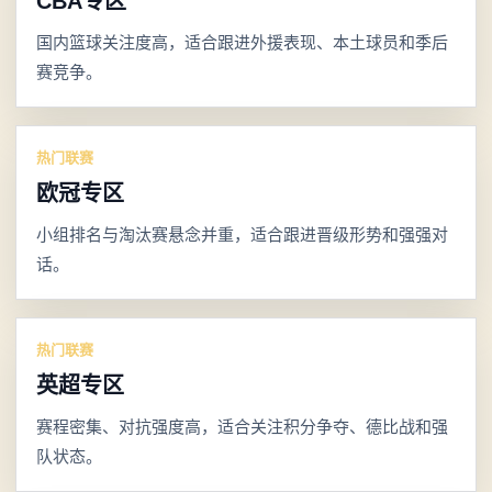
CBA专区
国内篮球关注度高，适合跟进外援表现、本土球员和季后
赛竞争。
热门联赛
欧冠专区
小组排名与淘汰赛悬念并重，适合跟进晋级形势和强强对
话。
热门联赛
英超专区
赛程密集、对抗强度高，适合关注积分争夺、德比战和强
队状态。