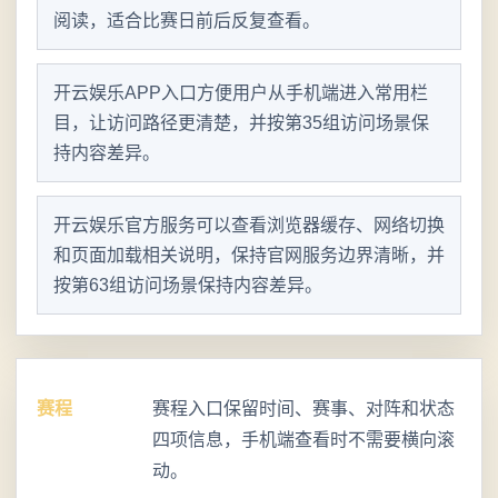
阅读，适合比赛日前后反复查看。
开云娱乐APP入口方便用户从手机端进入常用栏
目，让访问路径更清楚，并按第35组访问场景保
持内容差异。
开云娱乐官方服务可以查看浏览器缓存、网络切换
和页面加载相关说明，保持官网服务边界清晰，并
按第63组访问场景保持内容差异。
赛程
赛程入口保留时间、赛事、对阵和状态
四项信息，手机端查看时不需要横向滚
动。